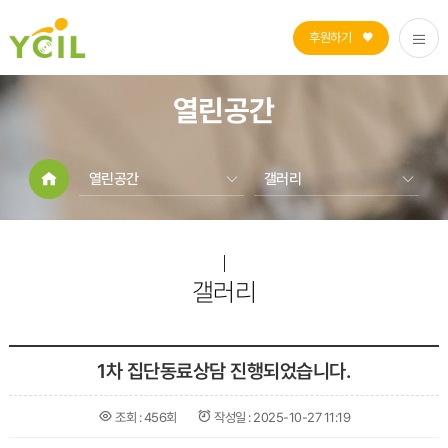
후원하기
열린공간
열린공간
갤러리
자립생활지원
공지사항
장애인활동지원
센터소식
열린공간
갤러리
갤러리
센터소개
1차 집단동료상담 진행되었습니다.
조회 :
456회
작성일 :
2025-10-27 11:19