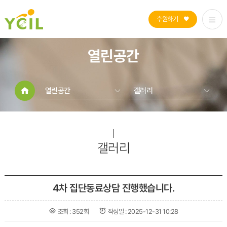
후원하기
열린공간
열린공간
갤러리
자립생활지원
공지사항
장애인활동지원
센터소식
열린공간
갤러리
갤러리
센터소개
4차 집단동료상담 진행했습니다.
조회 :
352회
작성일 :
2025-12-31 10:28