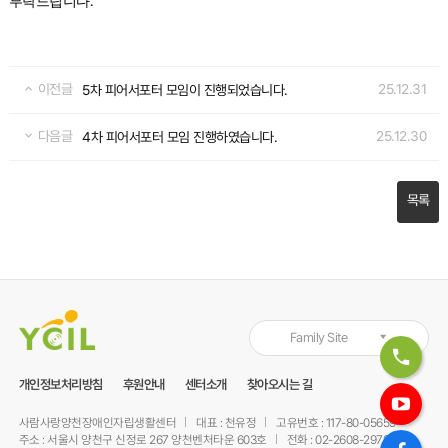
.
부탁드립니다
이전글
25.12.31
5차 피어서포터 모임이 진행되었습니다.
다음글
25.12.30
4차 피어서포터 모임 진행하였습니다.
목록
Family Site
개인정보처리방침
후원안내
센터소개
찾아오시는 길
사람사랑양천장애인자립생활센터
대표 : 천유정
고유번호 : 117-80-05659
주소 : 서울시 양천구 신정로 267 양천벤처타운 603호
전화 : 02-2608-2979