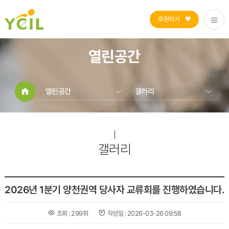
후원하기
열린공간
열린공간
갤러리
자립생활지원
공지사항
장애인활동지원
센터소식
열린공간
갤러리
갤러리
센터소개
2026년 1분기 양천권역 당사자 교류회를 진행하였습니다.
조회 :
299회
작성일 :
2026-03-26 09:58